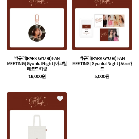
박규리(PARK GYU RI) FAN
박규리(PARK GYU RI) FAN
MEETING [Gyuriful Night] 아크릴
MEETING [Gyuriful Night] 포토카
레코드 키링
드
18,000원
5,000원