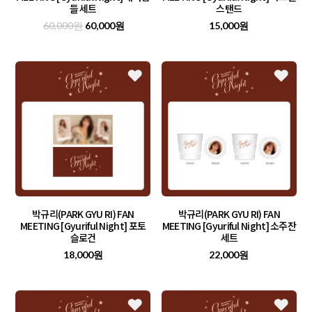
들 세트
스탠드
60,000원
60,000원
15,000원
박규리(PARK GYU RI) FAN
박규리(PARK GYU RI) FAN
MEETING [Gyuriful Night] 포토
MEETING [Gyuriful Night] 소주잔
슬로건
세트
18,000원
22,000원